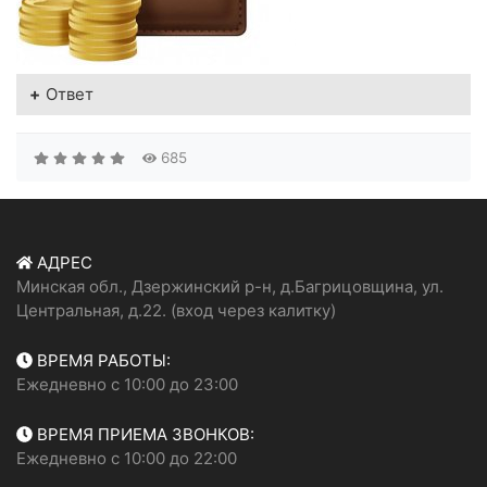
Ответ
685
АДРЕС
Минская обл., Дзержинский р-н, д.Багрицовщина, ул.
Центральная, д.22. (вход через калитку)
ВРЕМЯ РАБОТЫ:
Ежедневно с 10:00 до 23:00
ВРЕМЯ ПРИЕМА ЗВОНКОВ:
Ежедневно с 10:00 до 22:00