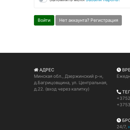
Войти
Нет аккаунта? Регистрация
АДРЕС
ВРЕ
Минская обл., Дзержинский р-н,
Ежедн
д.Багрицовщина, ул. Центральная,
д.22. (вход через калитку)
ТЕ
+3752
+3753
БРО
24/7,