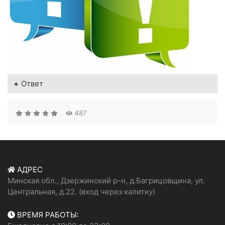
Ответ
487
АДРЕС
Минская обл., Дзержинский р-н, д.Багрицовщина, ул.
Центральная, д.22. (вход через калитку)
ВРЕМЯ РАБОТЫ: