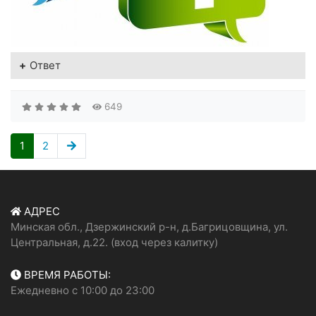
Ответ
649
1
2
АДРЕС
Минская обл., Дзержинский р-н, д.Багрицовщина, ул.
Центральная, д.22. (вход через калитку)
ВРЕМЯ РАБОТЫ:
Ежедневно с 10:00 до 23:00