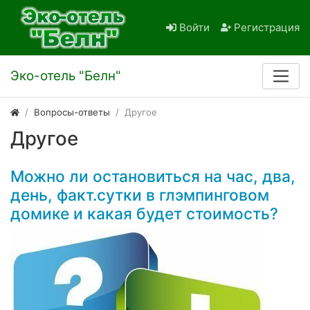
Войти
Регистрация
Эко-отель "Белн"
Вопросы-ответы
Другое
Другое
Можно ли остановиться на час, два,
день, факт.сутки в глэмпинговом
домике и какая будет стоимость?